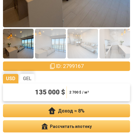
ID: 2799167
USD
GEL
135 000 $
364500 ₾
7290 ₾ / м²
2 700
$ / м²
Доход ≈ 8%
Рассчитать ипотеку