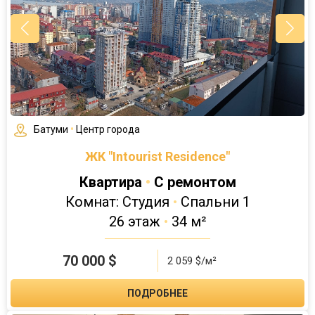
Батуми
•
Центр города
ЖК "Intourist Residence"
Квартира
•
С ремонтом
Комнат: Студия
•
Спальни 1
26 этаж
•
34 м²
70 000
$
2 059 $/м²
ПОДРОБНЕЕ