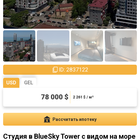
ID: 2837122
USD
GEL
210600 ₾
78 000 $
6104.35 ₾ / м²
2 261
$ / м²
Рассчитать ипотеку
Студия в BlueSky Tower с видом на море