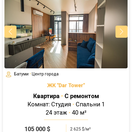
Батуми
•
Центр города
ЖК "Dar Tower"
Квартира
•
С ремонтом
Комнат: Студия
•
Спальни 1
24 этаж
•
40 м²
105 000
$
2 625 $/м²