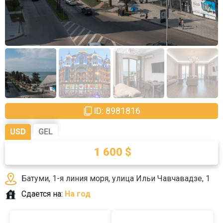
ID: 8981816
USD
GEL
1 600 $
4320 ₾
Батуми, 1-я линия моря, улица Ильи Чавчавадзе, 1
Сдается на:
На год