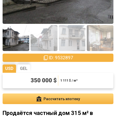
ID: 9532897
USD
GEL
350 000 $
945000 ₾
3000 ₾ / м²
1 111
$ / м²
Рассчитать ипотеку
Продаётся частный дом 315 м² в