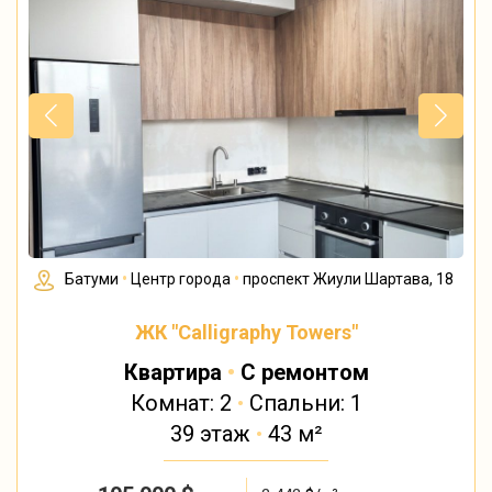
Батуми
•
Центр города
•
проспект Жиули Шартава, 18
ЖК "Calligraphy Towers"
Квартира
•
С ремонтом
Комнат: 2
•
Спальни: 1
39 этаж
•
43 м²