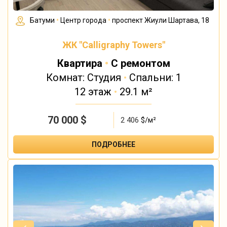
Батуми
•
Центр города
•
проспект Жиули Шартава, 18
ЖК "Calligraphy Towers"
Квартира
•
С ремонтом
Комнат: Студия
•
Спальни: 1
12 этаж
•
29.1 м²
70 000
$
2 406
$/м²
ПОДРОБНЕЕ