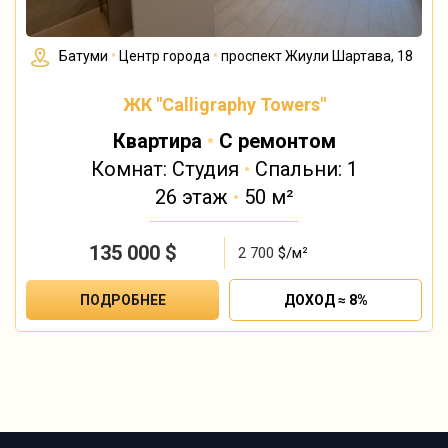
Батуми
•
Центр города
•
проспект Жиули Шартава, 18
ЖК "Calligraphy Towers"
Квартира
•
С ремонтом
Комнат: Студия
•
Спальни: 1
26 этаж
•
50 м²
135 000
$
2 700
$/м²
ПОДРОБНЕЕ
ДОХОД ≈ 8%