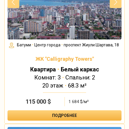
Батуми
•
Центр города
•
проспект Жиули Шартава, 18
ЖК "Calligraphy Towers"
Квартира
•
Белый каркас
Комнат: 3
•
Спальни: 2
20 этаж
•
68.3 м²
115 000
$
1 684
$/м²
ПОДРОБНЕЕ