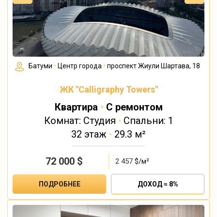
Батуми
•
Центр города
•
проспект Жиули Шартава, 18
ЖК "Calligraphy Towers"
Квартира
•
С ремонтом
Комнат: Студия
•
Спальни: 1
32 этаж
•
29.3 м²
72 000
$
2 457
$/м²
ПОДРОБНЕЕ
ДОХОД ≈ 8%