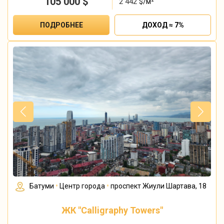
105 000
$
2 442
$/м²
ПОДРОБНЕЕ
ДОХОД ≈ 7%
Батуми
•
Центр города
•
проспект Жиули Шартава, 18
ЖК "Calligraphy Towers"