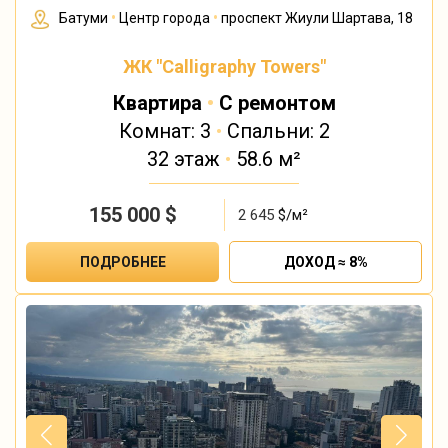
Батуми
•
Центр города
•
проспект Жиули Шартава, 18
ЖК "Calligraphy Towers"
Квартира
•
С ремонтом
Комнат: 3
•
Спальни: 2
32 этаж
•
58.6 м²
155 000
$
2 645
$/м²
ПОДРОБНЕЕ
ДОХОД ≈ 8%