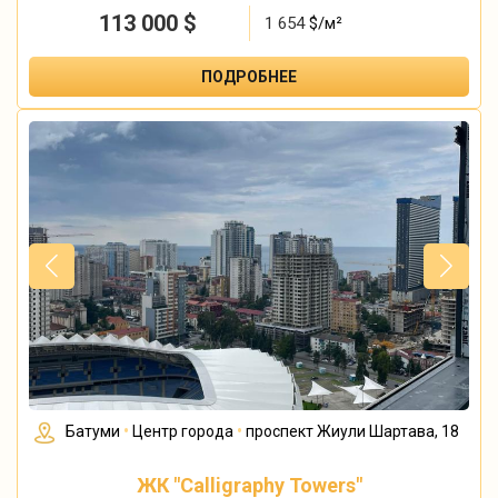
113 000
$
1 654
$/м²
ПОДРОБНЕЕ
Батуми
•
Центр города
•
проспект Жиули Шартава, 18
ЖК "Calligraphy Towers"