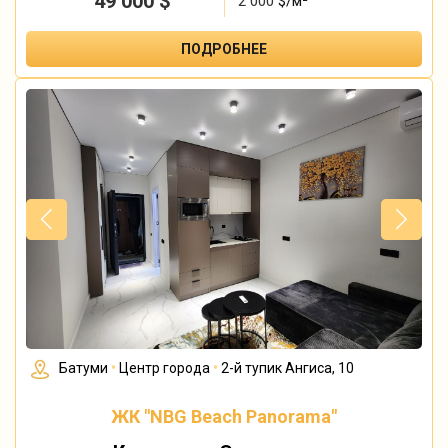
49 000
$
2 000
$/м²
ПОДРОБНЕЕ
Батуми
•
Центр города
•
2-й тупик Ангиса, 10
ЖК "NBG Beach Panorama"