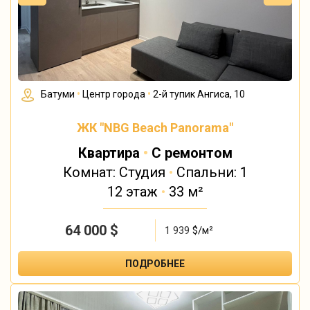
Батуми
•
Центр города
•
2-й тупик Ангиса, 10
ЖК "NBG Beach Panorama"
Квартира
•
С ремонтом
Комнат: Студия
•
Спальни: 1
12 этаж
•
33 м²
64 000
$
1 939
$/м²
ПОДРОБНЕЕ