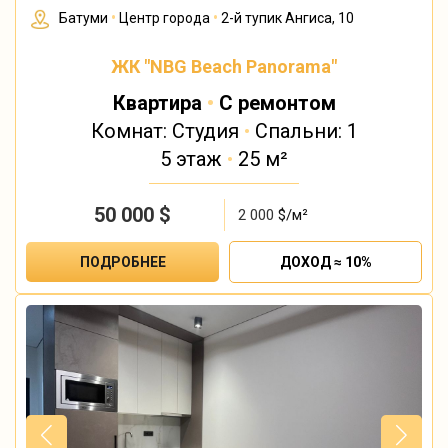
Батуми
•
Центр города
•
2-й тупик Ангиса, 10
ЖК "NBG Beach Panorama"
Квартира
•
С ремонтом
Комнат: Студия
•
Спальни: 1
5 этаж
•
25 м²
50 000
$
2 000
$/м²
ПОДРОБНЕЕ
ДОХОД ≈ 10%