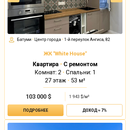
Батуми
•
Центр города
•
1-й переулок Ангиса, 82
ЖК "White House"
Квартира
•
С ремонтом
Комнат: 2
•
Спальни: 1
27 этаж
•
53 м²
103 000
$
1 943
$/м²
ПОДРОБНЕЕ
ДОХОД ≈ 7%