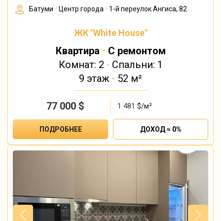
Батуми
•
Центр города
•
1-й переулок Ангиса, 82
ЖК "White House"
Квартира
•
С ремонтом
Комнат: 2
•
Спальни: 1
9 этаж
•
52 м²
77 000
$
1 481
$/м²
ПОДРОБНЕЕ
ДОХОД ≈ 0%