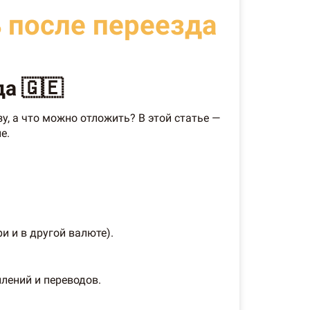
ь после переезда
а 🇬🇪
, а что можно отложить? В этой статье —
е.
и и в другой валюте).
лений и переводов.