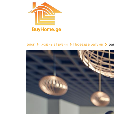
BuyHome.ge
Ба
Блог
Жизнь в Грузии
Переезд в Батуми