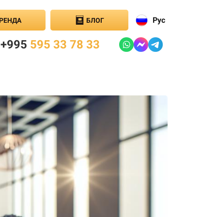
Рус
РЕНДА
БЛОГ
+995
595 33 78 33