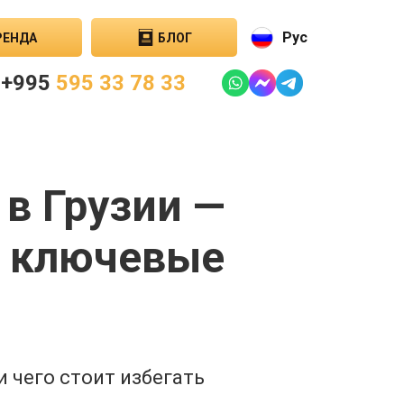
Рус
РЕНДА
БЛОГ
+995
595 33 78 33
в Грузии —
и ключевые
 чего стоит избегать