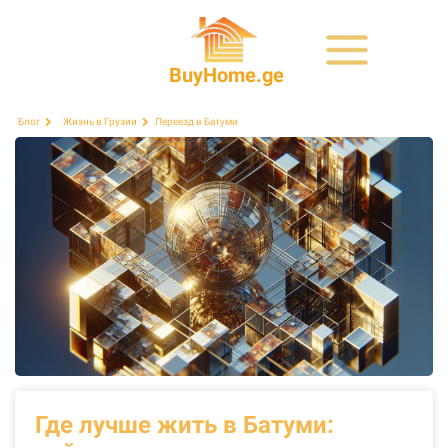
BuyHome.ge
Переезд в Батуми
Блог
Жизнь в Грузии
Где лучше жить в Батуми: