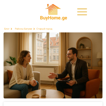
BuyHome.ge
Старый город
Блог
Районы Батуми