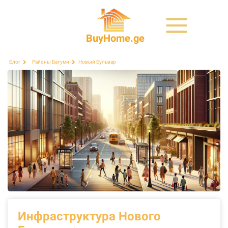
BuyHome.ge
Новый Бульвар
Блог
Районы Батуми
Инфраструктура Нового