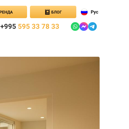
Рус
РЕНДА
БЛОГ
+995
595 33 78 33