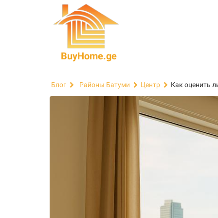
BuyHome.ge
Как оценить л
Блог
Районы Батуми
Центр