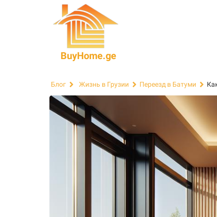
BuyHome.ge
Ка
Блог
Жизнь в Грузии
Переезд в Батуми