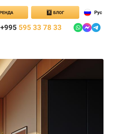
Рус
РЕНДА
БЛОГ
+995
595 33 78 33