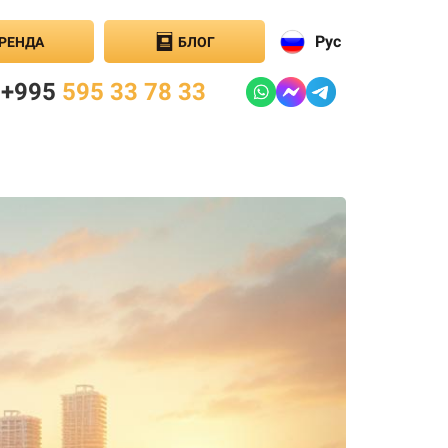
Рус
РЕНДА
БЛОГ
+995
595 33 78 33