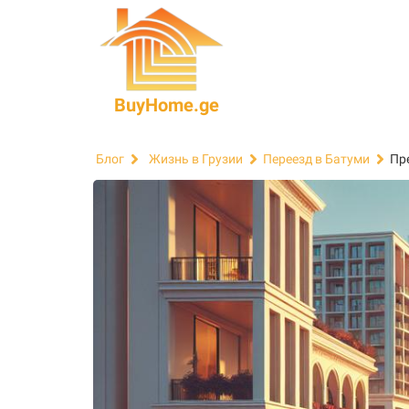
BuyHome.ge
Пр
Блог
Жизнь в Грузии
Переезд в Батуми