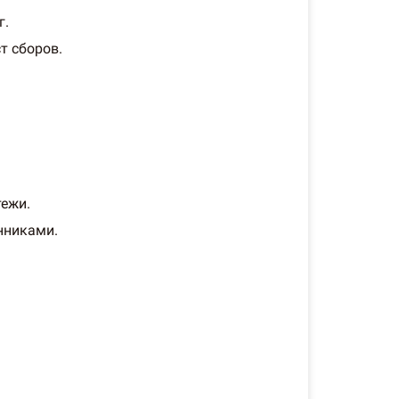
г.
т сборов.
тежи.
нниками.