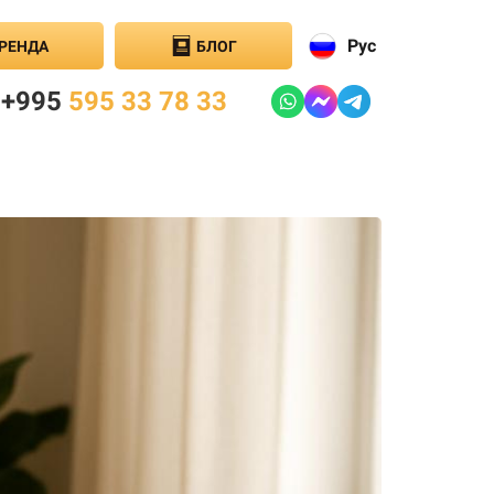
Рус
РЕНДА
БЛОГ
+995
595 33 78 33