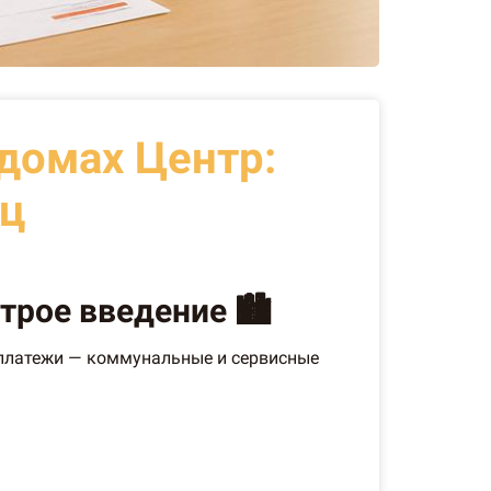
домах Центр:
яц
рое введение 🏙️
е платежи — коммунальные и сервисные