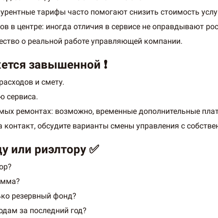
урентные тарифы часто помогают снизить стоимость услу
в в центре: иногда отличия в сервисе не оправдывают рос
ество о реальной работе управляющей компании.
жется завышенной ❗
асходов и смету.
ю сервиса.
емых ремонтах: возможно, временные дополнительные пла
 контакт, обсудите варианты смены управления с собстве
у или риэлтору ✅
ор?
умма?
ько резервный фонд?
одам за последний год?