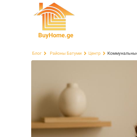
BuyHome.ge
Коммунальные 
Блог
Районы Батуми
Центр