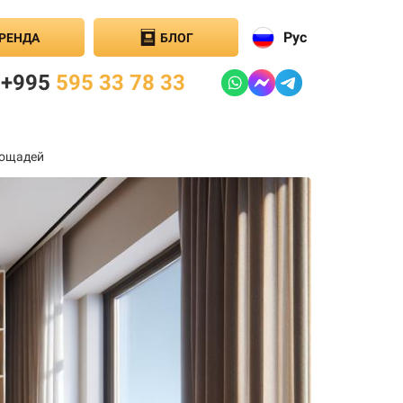
Рус
РЕНДА
БЛОГ
+995
595 33 78 33
лощадей