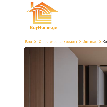
BuyHome.ge
Ко
Блог
Строительство и ремонт
Интерьер