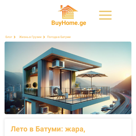
BuyHome.ge
Погода в Батуми
Блог
Жизнь в Грузии
Лето в Батуми: жара,