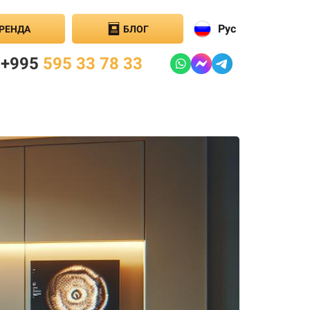
Рус
РЕНДА
БЛОГ
+995
595 33 78 33