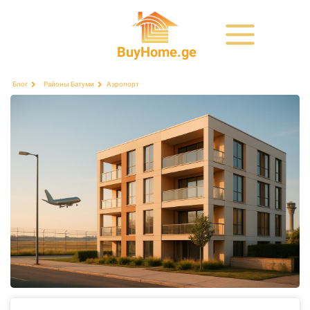
BuyHome.ge
Аэропорт
Блог
Районы Батуми