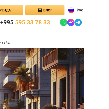
Рус
РЕНДА
БЛОГ
+995
595 33 78 33
— гайд