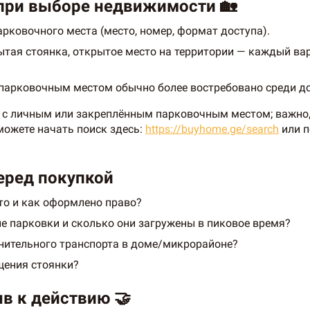
 при выборе недвижимости 🏡
арковочного места (место, номер, формат доступа).
ытая стоянка, открытое место на территории — каждый ва
 парковочным местом обычно более востребовано среди д
ы с личным или закреплённым парковочным местом; важно,
ожете начать поиск здесь:
https://buyhome.ge/search
или п
перед покупкой
то и как оформлено право?
е парковки и сколько они загружены в пиковое время?
лнительного транспорта в доме/микрорайоне?
щения стоянки?
в к действию 🤝