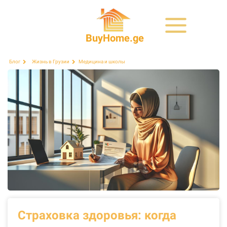
BuyHome.ge
Медицина и школы
Блог
Жизнь в Грузии
Страховка здоровья: когда