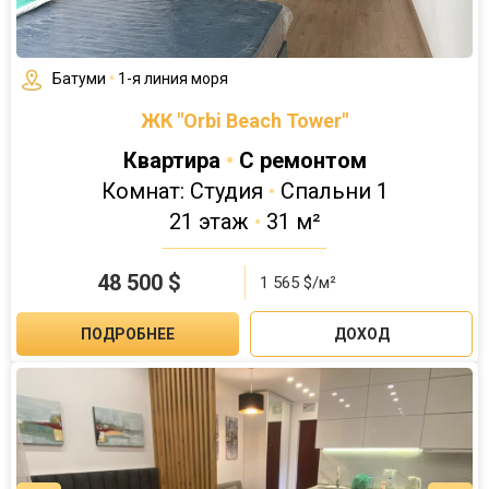
Батуми
•
1-я линия моря
ЖК "Orbi Beach Tower"
Квартира
•
С ремонтом
Комнат: Студия
•
Спальни 1
21 этаж
•
31 м²
48 500
$
1 565 $/м²
ПОДРОБНЕЕ
ДОХОД