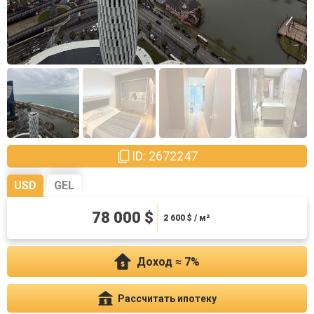
ID: 2672247
USD
GEL
210600 ₾
78 000 $
7020 ₾ / м²
2 600
$ / м²
Доход ≈ 7%
Рассчитать ипотеку