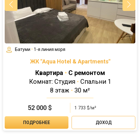
Батуми
•
1-я линия моря
ЖК "Aqua Hotel & Apartments"
Квартира
•
С ремонтом
Комнат: Студия
•
Спальни 1
8 этаж
•
30 м²
52 000
$
1 733 $/м²
ПОДРОБНЕЕ
ДОХОД