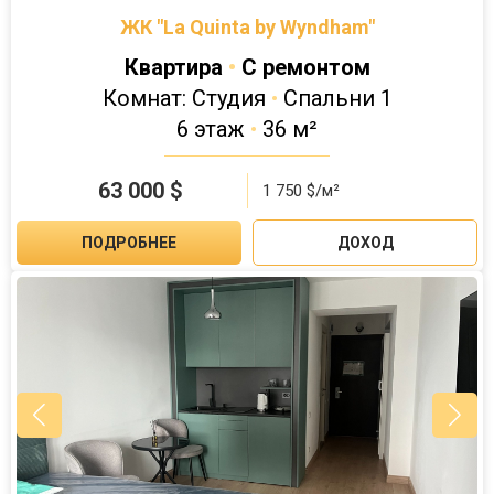
ЖК "La Quinta by Wyndham"
Квартира
•
С ремонтом
Комнат: Студия
•
Спальни 1
6 этаж
•
36 м²
63 000
$
1 750 $/м²
ПОДРОБНЕЕ
ДОХОД