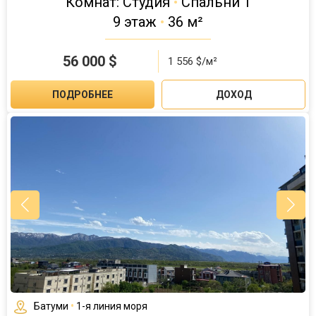
Комнат: Студия
•
Спальни 1
9 этаж
•
36 м²
56 000
$
1 556 $/м²
ПОДРОБНЕЕ
ДОХОД
Батуми
•
1-я линия моря