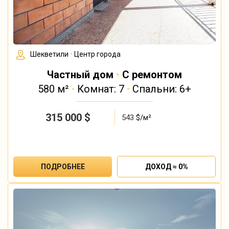
Шекветили
•
Центр города
Частный дом
•
С ремонтом
580 м²
•
Комнат: 7
•
Спальни: 6+
315 000
$
543
$/м²
ПОДРОБНЕЕ
ДОХОД ≈ 0%