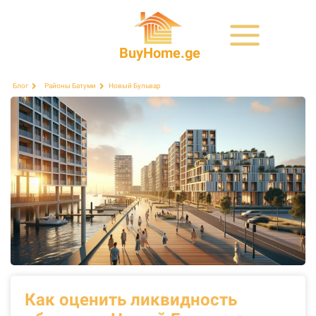
BuyHome.ge
Новый Бульвар
Блог
Районы Батуми
Как оценить ликвидность