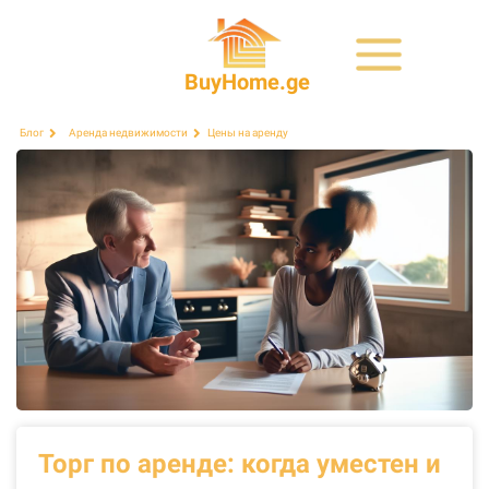
BuyHome.ge
Цены на аренду
Блог
Аренда недвижимости
Торг по аренде: когда уместен и