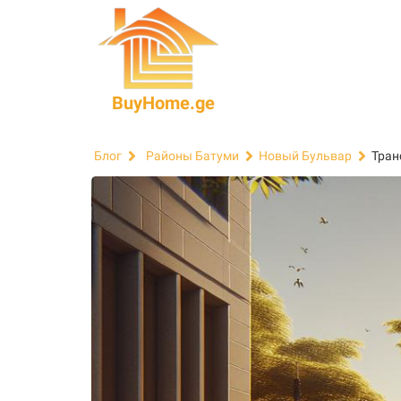
BuyHome.ge
Тран
Блог
Районы Батуми
Новый Бульвар