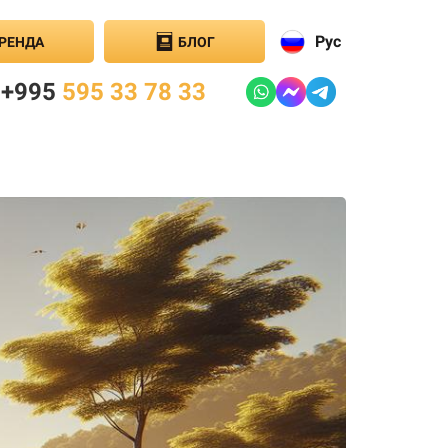
Рус
РЕНДА
БЛОГ
+995
595 33 78 33