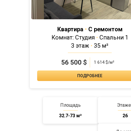
Квартира
•
С ремонтом
Комнат: Студия
•
Спальни 1
3 этаж
•
35 м²
56 500
$
1 614 $/м²
ПОДРОБНЕЕ
Площадь
Этаже
32.7-73 м²
26