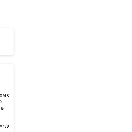
ом с
е,
 в
ие до