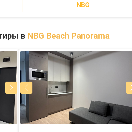
NBG
тиры в
NBG Beach Panorama