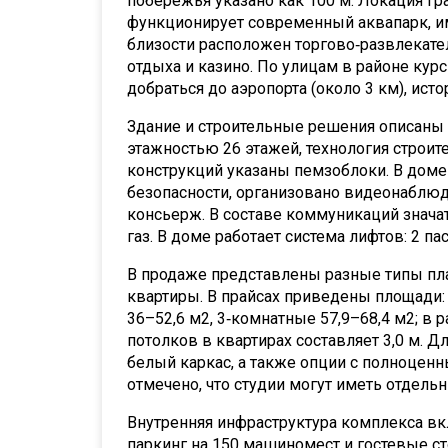
побережья указано как 100 м. Локация гр
функционирует современный аквапарк, им
близости расположен торгово‑развлекател
отдыха и казино. По улицам в районе ку
добраться до аэропорта (около 3 км), ист
Здание и строительные решения описаны 
этажностью 26 этажей, технология строит
конструкций указаны пемзоблоки. В дом
безопасности, организовано видеонаблюде
консьерж. В составе коммуникаций знача
газ. В доме работает система лифтов: 2 па
В продаже представлены разные типы пла
квартиры. В прайсах приведены площади: 
36–52,6 м2, 3‑комнатные 57,9–68,4 м2; в 
потолков в квартирах составляет 3,0 м. Д
белый каркас, а также опции с полноцен
отмечено, что студии могут иметь отдель
Внутренняя инфраструктура комплекса в
паркинг на 150 машиномест и гостевые ст