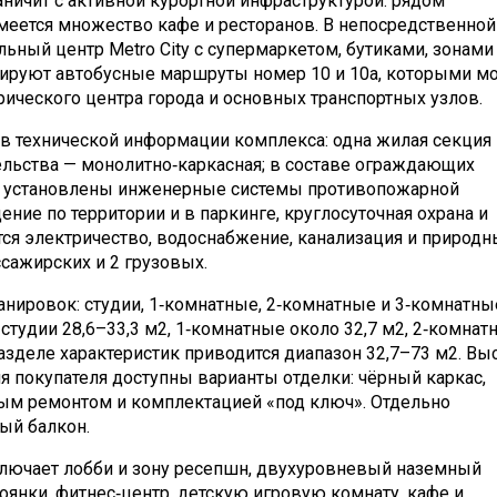
аничит с активной курортной инфраструктурой: рядом
еется множество кафе и ресторанов. В непосредственной
ьный центр Metro City с супермаркетом, бутиками, зонами
рсируют автобусные маршруты номер 10 и 10а, которыми м
орического центра города и основных транспортных узлов.
в технической информации комплекса: одна жилая секция
ельства — монолитно‑каркасная; в составе ограждающих
е установлены инженерные системы противопожарной
ние по территории и в паркинге, круглосуточная охрана и
тся электричество, водоснабжение, канализация и природ
ссажирских и 2 грузовых.
нировок: студии, 1‑комнатные, 2‑комнатные и 3‑комнатны
студии 28,6–33,3 м2, 1‑комнатные около 32,7 м2, 2‑комнат
разделе характеристик приводится диапазон 32,7–73 м2. Вы
ля покупателя доступны варианты отделки: чёрный каркас,
ным ремонтом и комплектацией «под ключ». Отдельно
ный балкон.
ключает лобби и зону ресепшн, двухуровневый наземный
оянки, фитнес‑центр, детскую игровую комнату, кафе и