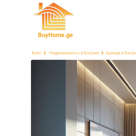
BuyHome.ge
Блог
Недвижимость в Батуми
Аренда в Бату