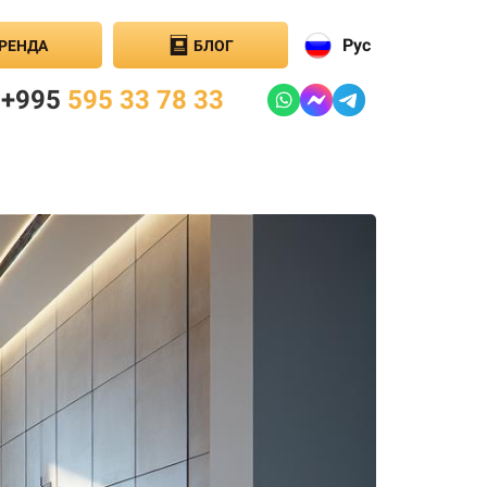
Рус
РЕНДА
БЛОГ
+995
595 33 78 33