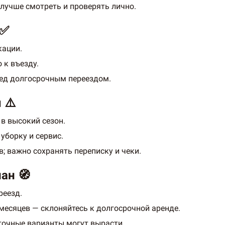
лучше смотреть и проверять лично.
 ✅
кации.
 к въезду.
ред долгосрочным переездом.
 ⚠️
 в высокий сезон.
уборку и сервис.
; важно сохранять переписку и чеки.
ан 🧭
реезд.
 месяцев — склоняйтесь к долгосрочной аренде.
уточные варианты могут вырасти.