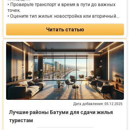
• Проверьте транспорт и время в пути до важных
точек.
• Оцените тип жилья: новостройка или вторичный
фонд, этаж и двор.
• Учитывайте безопасность и уровень шума.
Читать статью
• Оцените бюджет, коммунальные расходы и
возможный доход от аренды.
• Практические шаги: рейд по районам, встречи с
риелтором, проверка документов.
Дата добавления: 05.12.2025
Лучшие районы Батуми для сдачи жилья
туристам