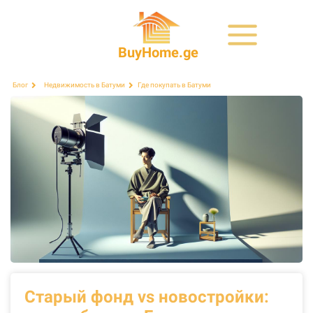
BuyHome.ge
Где покупать в Батуми
Блог
Недвижимость в Батуми
Старый фонд vs новостройки: