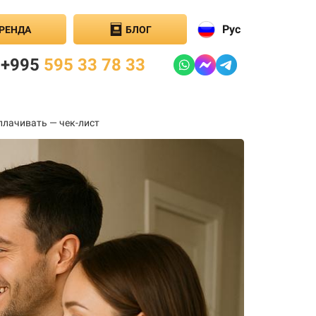
Рус
РЕНДА
БЛОГ
+995
595 33 78 33
оплачивать — чек-лист