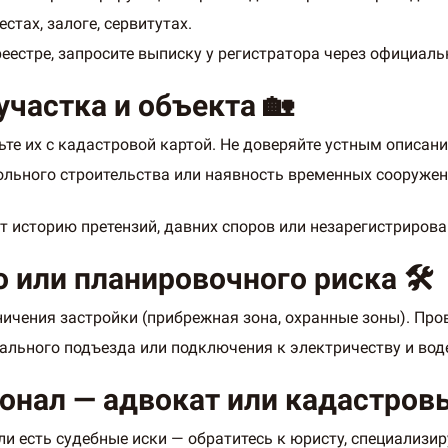
стах, залоге, сервитутах.
реестре, запросите выписку у регистратора через официал
частка и объекта 🏡
ьте их с кадастровой картой. Не доверяйте устным описани
ольного строительства или наявность временных сооружен
ют историю претензий, давних споров или незарегистриров
 или планировочного риска 🛠️
ничения застройки (прибрежная зона, охранные зоны). Про
гального подъезда или подключения к электричеству и вод
онал — адвокат или кадастро
и есть судебные иски — обратитесь к юристу, специализ