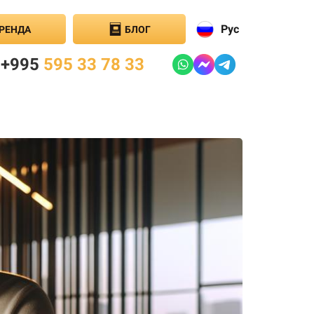
Рус
РЕНДА
БЛОГ
+995
595 33 78 33