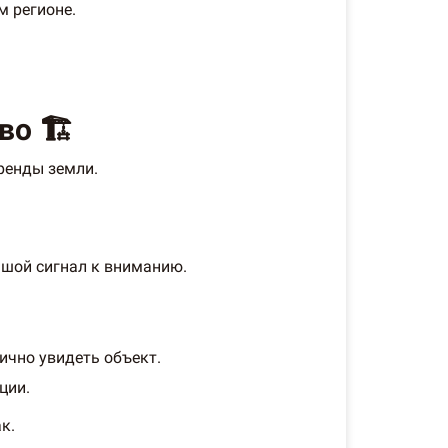
м регионе.
о 🏗️
ренды земли.
ьшой сигнал к вниманию.
ично увидеть объект.
ции.
к.