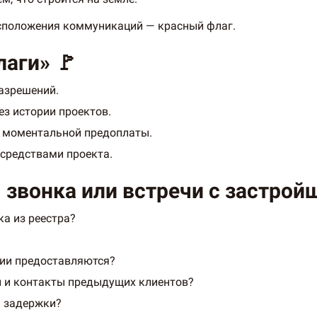
асположения коммуникаций — красный флаг.
аги» 🚩
азрешений.
ез истории проектов.
м моментальной предоплаты.
средствами проекта.
 звонка или встречи с застро
ка из реестра?
тии предоставляются?
 и контакты предыдущих клиентов?
а задержки?