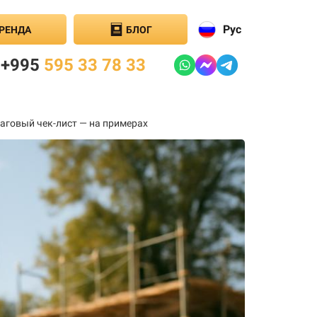
Рус
РЕНДА
БЛОГ
+995
595 33 78 33
аговый чек-лист — на примерах