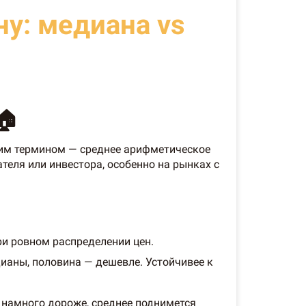
у: медиана vs
🏠
этим термином — среднее арифметическое
еля или инвестора, особенно на рынках с
ри ровном распределении цен.
ианы, половина — дешевле. Устойчивее к
их намного дороже, среднее поднимется