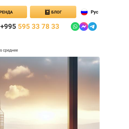
Рус
РЕНДА
БЛОГ
+995
595 33 78 33
s среднее