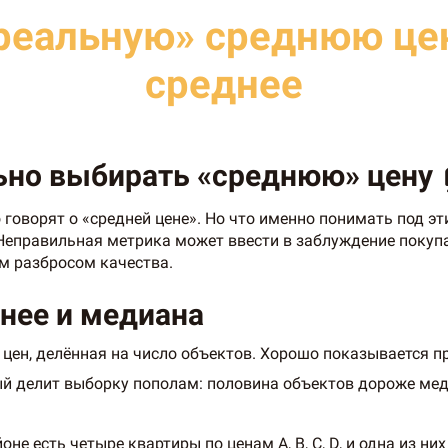
«реальную» среднюю цен
среднее
ьно выбирать «среднюю» цену 
о говорят о «средней цене». Но что именно понимать под 
Неправильная метрика может ввести в заблуждение покупат
м разбросом качества.
днее и медиана
цен, делённая на число объектов. Хорошо показывается п
й делит выборку пополам: половина объектов дороже мед
не есть четыре квартиры по ценам A, B, C, D, и одна из н