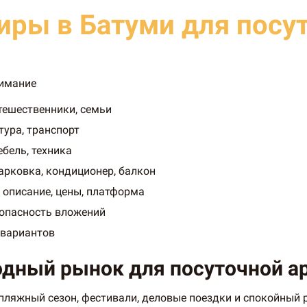
иры в Батуми для посу
нимание
утешественники, семьи
тура, транспорт
ебель, техника
арковка, кондиционер, балкон
 описание, цены, платформа
зопасность вложений
 вариантов
дный рынок для посуточной ар
пляжный сезон, фестивали, деловые поездки и спокойный р