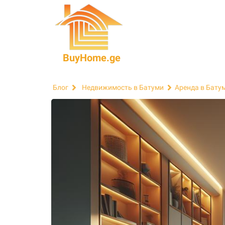
BuyHome.ge
Блог
Недвижимость в Батуми
Аренда в Бату