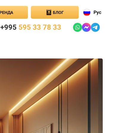
Рус
РЕНДА
БЛОГ
+995
595 33 78 33