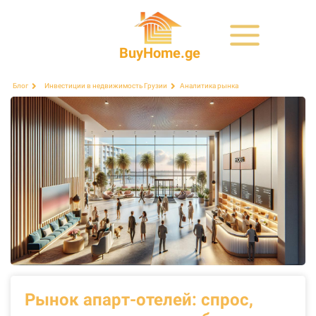
BuyHome.ge
Аналитика рынка
Блог
Инвестиции в недвижимость Грузии
Рынок апарт-отелей: спрос,