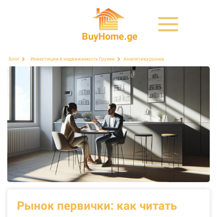
BuyHome.ge
Аналитика рынка
Блог
Инвестиции в недвижимость Грузии
Рынок первички: как читать