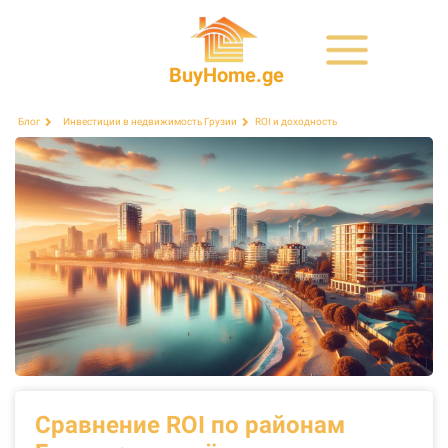
BuyHome.ge
ROI и доходность
Блог
Инвестиции в недвижимость Грузии
Сравнение ROI по районам