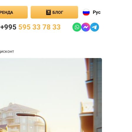
Рус
РЕНДА
БЛОГ
+995
595 33 78 33
дисконт