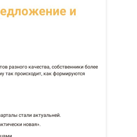
редложение и
ов разного качества, собственники более
ему так происходит, как формируются
варталы стали актуальней.
актически новая».
цами.