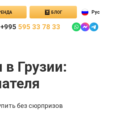
Рус
РЕНДА
БЛОГ
+995
595 33 78 33
 в Грузии:
пателя
упить без сюрпризов