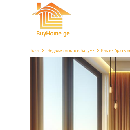
BuyHome.ge
Блог
Недвижимость в Батуми
Как выбрать н