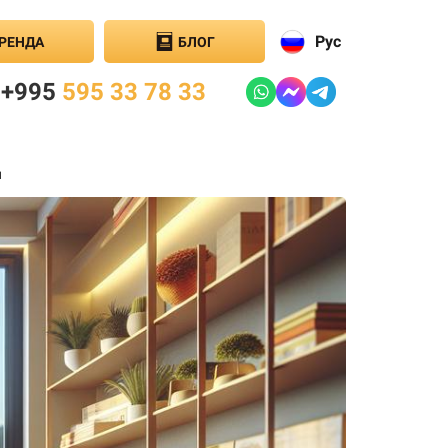
Рус
РЕНДА
БЛОГ
+995
595 33 78 33
и