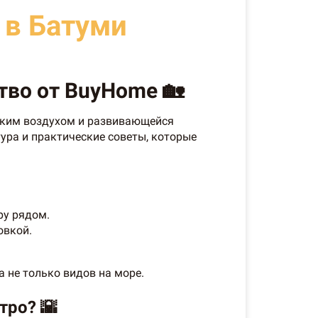
 в Батуми
тво от BuyHome 🏡
ским воздухом и развивающейся
ура и практические советы, которые
ру рядом.
овкой.
а не только видов на море.
тро? 🌇