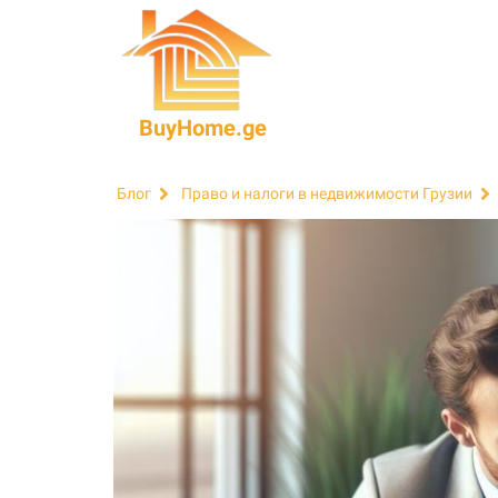
BuyHome.ge
Блог
Право и налоги в недвижимости Грузии