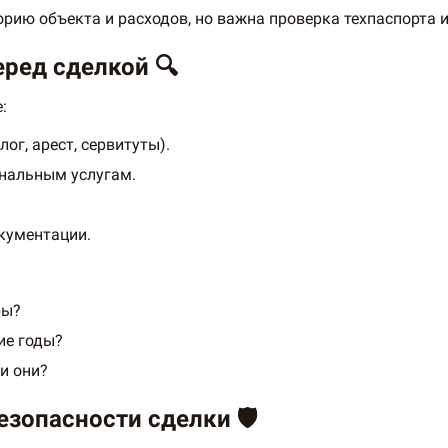
рию объекта и расходов, но важна проверка техпаспорта 
еред сделкой 🔍
:
ог, арест, сервитуты).
нальным услугам.
кументации.
ры?
ие годы?
и они?
езопасности сделки 🛡️