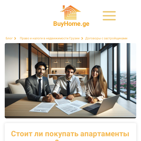
BuyHome.ge
Договоры с застройщиками
Блог
Право и налоги в недвижимости Грузии
Стоит ли покупать апартаменты